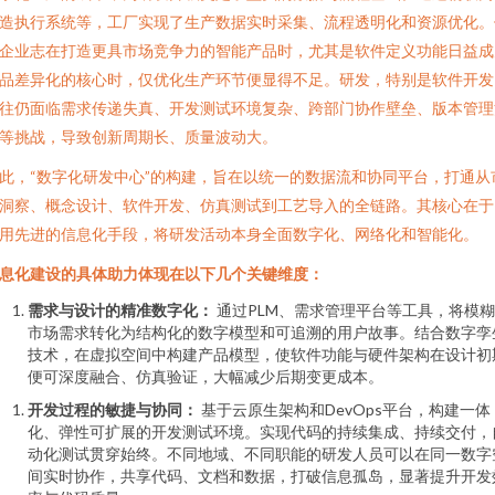
造执行系统等，工厂实现了生产数据实时采集、流程透明化和资源优化。
企业志在打造更具市场竞争力的智能产品时，尤其是软件定义功能日益成
品差异化的核心时，仅优化生产环节便显得不足。研发，特别是软件开发
往仍面临需求传递失真、开发测试环境复杂、跨部门协作壁垒、版本管理
等挑战，导致创新周期长、质量波动大。
此，“数字化研发中心”的构建，旨在以统一的数据流和协同平台，打通从
洞察、概念设计、软件开发、仿真测试到工艺导入的全链路。其核心在于
用先进的信息化手段，将研发活动本身全面数字化、网络化和智能化。
息化建设的具体助力体现在以下几个关键维度：
需求与设计的精准数字化：
通过PLM、需求管理平台等工具，将模
市场需求转化为结构化的数字模型和可追溯的用户故事。结合数字孪
技术，在虚拟空间中构建产品模型，使软件功能与硬件架构在设计初
便可深度融合、仿真验证，大幅减少后期变更成本。
开发过程的敏捷与协同：
基于云原生架构和DevOps平台，构建一体
化、弹性可扩展的开发测试环境。实现代码的持续集成、持续交付，
动化测试贯穿始终。不同地域、不同职能的研发人员可以在同一数字
间实时协作，共享代码、文档和数据，打破信息孤岛，显著提升开发