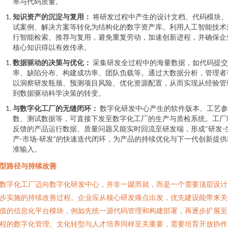
率与代码质量。
知识资产的沉淀与复用：
将研发过程中产生的设计文档、代码模块、
试案例、解决方案等转化为结构化的数字资产库。利用人工智能技术
行智能检索、推荐与复用，避免重复劳动，加速创新进程，并确保企
核心知识得以有效传承。
数据驱动的决策与优化：
采集研发全过程中的海量数据，如代码提交
率、缺陷分布、构建成功率、团队负载等。通过大数据分析，管理者
以洞察研发瓶颈、预测项目风险、优化资源配置，从而实现从经验管
到数据驱动科学决策的转变。
与数字化工厂的无缝闭环：
数字化研发中心产生的软件版本、工艺参
数、测试数据等，可直接下发至数字化工厂的生产与质检系统。工厂
反馈的产品运行数据、质量问题又能实时回流至研发端，形成“研发-
产-市场-研发”的快速迭代闭环，为产品的持续优化与下一代创新提供
准输入。
型路径与持续改善
数字化工厂迈向数字化研发中心，并非一蹴而就，而是一个需要顶层设计
步实施的持续改善过程。企业应从核心研发痛点出发，优先建设能带来关
值的信息化平台模块，例如先统一源代码管理和构建部署，再逐步扩展至
程的数字化管理。文化转型与人才培养同样至关重要，需要培育开放协作