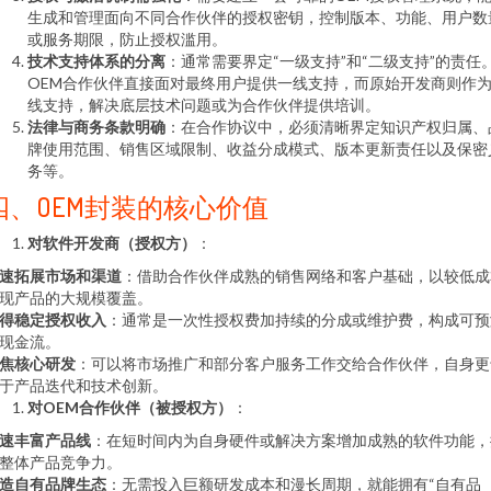
生成和管理面向不同合作伙伴的授权密钥，控制版本、功能、用户数
或服务期限，防止授权滥用。
技术支持体系的分离
：通常需要界定“一级支持”和“二级支持”的责任
OEM合作伙伴直接面对最终用户提供一线支持，而原始开发商则作
线支持，解决底层技术问题或为合作伙伴提供培训。
法律与商务条款明确
：在合作协议中，必须清晰界定知识产权归属、
牌使用范围、销售区域限制、收益分成模式、版本更新责任以及保密
务等。
四、OEM封装的核心价值
对软件开发商（授权方）
：
速拓展市场和渠道
：借助合作伙伴成熟的销售网络和客户基础，以较低成
现产品的大规模覆盖。
得稳定授权收入
：通常是一次性授权费加持续的分成或维护费，构成可预
现金流。
焦核心研发
：可以将市场推广和部分客户服务工作交给合作伙伴，自身更
于产品迭代和技术创新。
对OEM合作伙伴（被授权方）
：
速丰富产品线
：在短时间内为自身硬件或解决方案增加成熟的软件功能，
整体产品竞争力。
造自有品牌生态
：无需投入巨额研发成本和漫长周期，就能拥有“自有品