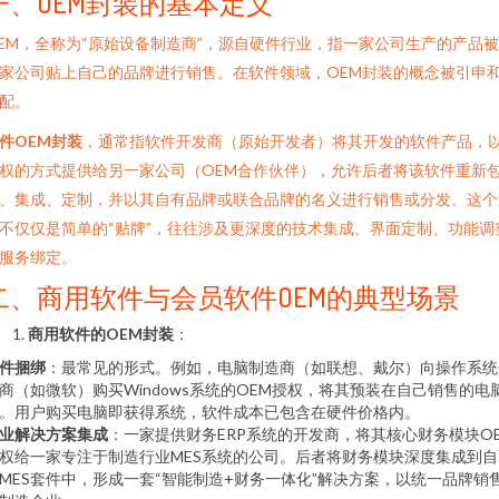
一、OEM封装的基本定义
EM，全称为“原始设备制造商”，源自硬件行业，指一家公司生产的产品
家公司贴上自己的品牌进行销售。在软件领域，OEM封装的概念被引申
配。
件OEM封装
，通常指软件开发商（原始开发者）将其开发的软件产品，
权的方式提供给另一家公司（OEM合作伙伴），允许后者将该软件重新
、集成、定制，并以其自有品牌或联合品牌的名义进行销售或分发。这个
不仅仅是简单的“贴牌”，往往涉及更深度的技术集成、界面定制、功能调
服务绑定。
二、商用软件与会员软件OEM的典型场景
商用软件的OEM封装
：
件捆绑
：最常见的形式。例如，电脑制造商（如联想、戴尔）向操作系统
商（如微软）购买Windows系统的OEM授权，将其预装在自己销售的电
。用户购买电脑即获得系统，软件成本已包含在硬件价格内。
业解决方案集成
：一家提供财务ERP系统的开发商，将其核心财务模块O
权给一家专注于制造行业MES系统的公司。后者将财务模块深度集成到自
MES套件中，形成一套“智能制造+财务一体化”解决方案，以统一品牌销