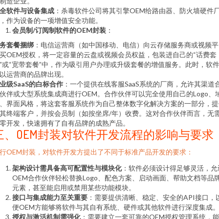
制造企业。
全软件与设备集成
：杀毒软件公司将其引擎OEM给路由器、防火墙硬件
，作为设备的一项增值安全功能。
会员制/订阅制软件的OEM封装
：
务套餐捆绑
：电信运营商（如中国移动、电信）向云存储服务商或视频平
买OEM授权，将一定容量的云盘或视频会员权益，包装进自己的“话费套
”或“宽带套餐”中，作为吸引用户办理或升级套餐的增值服务。此时，软
以运营商的品牌出现。
业级SaaS的白标合作
：一个提供在线客服SaaS系统的厂商，允许其渠道
伙伴或大型系统集成商进行OEM。合作伙伴可以完全使用自己的Logo、
、界面风格，将这套客服系统作为自己整体数字化解决方案的一部分，提
其终端客户，并按会员制（如按坐席/年）收费。这对合作伙伴而言，无
零开发，快速拥有了自有品牌的成熟产品。
三、OEM封装对软件开发流程的影响与要求
行OEM封装，对软件开发方提出了不同于标准产品开发的要求：
架构设计需具备高可配置性与模块化
：软件必须设计得足够灵活，允
OEM合作伙伴轻松替换Logo、配色方案、启动画面、帮助文档等品
元素，甚至能启用或禁用某些功能模块。
接口与集成能力至关重要
：需要提供清晰、稳定、安全的API接口，
便OEM方能够将软件与其自有系统、硬件或其他软件进行深度集成
授权与激活机制需强化
：需要建立一套可靠的OEM授权管理系统，